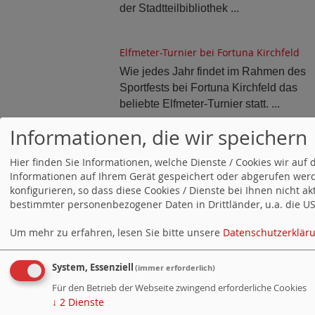
der Stadtteilbibliothek ...
Elfmeter-Turnier bei Fortuna Kirchfeld
Wie jedes Jahr findet im Rahmen des
Sportfests bei Fortuna Kirchfeld das
beliebte Elfmeter-Turnier statt. ...
Informationen, die wir speichern
Trauer um Klaus-Dieter Schulz
Hier finden Sie Informationen, welche Dienste / Cookies wir a
Die SPD Neureut trauert um ihr Mitglie
Informationen auf Ihrem Gerät gespeichert oder abgerufen werd
Klaus-Dieter Schulz, der mit 80 Jahren
konfigurieren, so dass diese Cookies / Dienste bei Ihnen nicht a
verstorben ist. Klaus-Dieter ...
bestimmter personenbezogener Daten in Drittländer, u.a. die USA
Um mehr zu erfahren, lesen Sie bitte unsere
Datenschutzerklär
Gelungenes Hallenbadfest
Am vergangenen Samstag startete das Adolf-
System, Essenziell
(immer erforderlich)
Ehrmann-Bad gefühlt in den Sommer. Kinder 
Für den Betrieb der Webseite zwingend erforderliche Cookies
Erwachsene ...
↓
2
Dienste