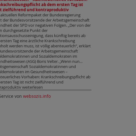
kschreibungspflicht ab dem ersten Tag ist
t zielführend und kontraproduktiv
aktuellen Reformpaket der Bundesregierung
t der Bundesvorsitzende der Arbeitsgemeinschaft
ndheit der SPD vor negativen Folgen. „Der von der
n durchgesetzte Punkt der
itionsausschusseinigung, dass künftig bereits ab
ersten Tag eine ärztliche Krankschreibung
holt werden muss, ist völlig abenteuerlich“, erklärt
Bundesvorsitzende der Arbeitsgemeinschaft
aldemokratinnen und Sozialdemokraten im
ndheitswesen (ASG) Boris Velter. „Wenn nun…
itsgemeinschaft Sozialdemokratinnen und
aldemokraten im Gesundheitswesen –
teuerliches Vorhaben: Krankschreibungspflicht ab
ersten Tag ist nicht zielführend und
raproduktiv weiterlesen
Service von
websozis.info