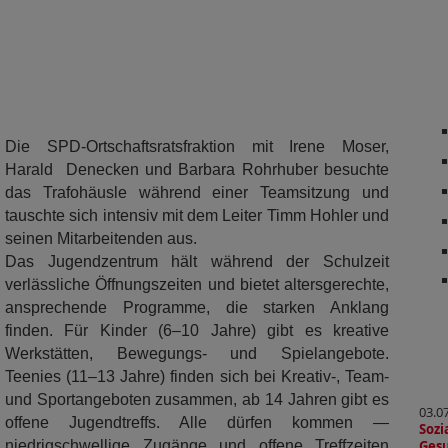
Die SPD-Ortschaftsratsfraktion mit Irene Moser,
Harald Denecken und Barbara Rohrhuber besuchte
das Trafohäusle während einer Teamsitzung und
tauschte sich intensiv mit dem Leiter Timm Hohler und
seinen Mitarbeitenden aus.
Das Jugendzentrum hält während der Schulzeit
verlässliche Öffnungszeiten und bietet altersgerechte,
ansprechende Programme, die starken Anklang
finden. Für Kinder (6–10 Jahre) gibt es kreative
Werkstätten, Bewegungs‑ und Spielangebote.
Teenies (11–13 Jahre) finden sich bei Kreativ-, Team‑
und Sportangeboten zusammen, ab 14 Jahren gibt es
03.0
offene Jugendtreffs. Alle dürfen kommen —
Soz
niedrigschwellige Zugänge und offene Treffzeiten
Gesu