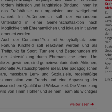
Kran
fördern Inklusion und langfristige Bindung. Innen ist
nich
das Trafohäusle neu organisiert und weitgehend
Zum 
saniert. Im Außenbereich soll der vorhandene
warn
Gesu
Unterstand in einer Gemeinschaftsaktion nach
Unio
Möglichkeit mit Ehrenamtlichen und lokalen Initiativen
Koal
dem 
erneuert werden.
einge
Auch der Container4You mit Volleyballplatz beim
der 
Fortuna Kirchfeld soll reaktiviert werden und als
Sozi
Gesu
Treffpunkt für Sport, Turniere und Begegnungen mit
Arbe
der Unterstützung durch Ehrenamtliche leben. Um
Sozi
tie zu gewinnen, sind gemeinwohlorientierte Aktionen,
Aben
dem 
rationelle Austauschprojekte ideal. Die pädagogischen
kont
klare, messbare Lern‑ und Sozialziele, regelmäßige
Ein 
Dokumentation von Trends und eine Anpassung der
isse sichern Qualität und Wirksamkeit. Die Vernetzung
 wird von Timm Hohler und seinem Team als wichtiges
weiterlesen