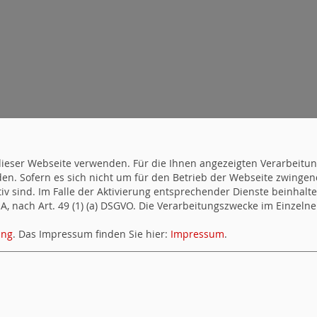
uf dieser Webseite verwenden. Für die Ihnen angezeigten Verarbei
d
en. Sofern es sich nicht um für den Betrieb der Webseite zwingen
ktiv sind. Im Falle der Aktivierung entsprechender Dienste beinhal
, nach Art. 49 (1) (a) DSGVO. Die Verarbeitungszwecke im Einzelnen
ung
. Das Impressum finden Sie hier:
Impressum
.
und