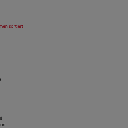
men sortiert
e
t
von